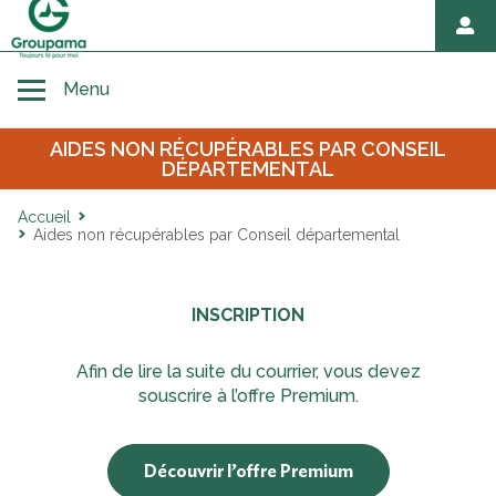
Toggle navigation
Menu
AIDES NON RÉCUPÉRABLES PAR CONSEIL
Accueil
DÉPARTEMENTAL
Accueil
Aides non récupérables par Conseil départemental
Avant décès
Au moment du décès
INSCRIPTION
Afin de lire la suite du courrier, vous devez
Hommage et démarches après décès
souscrire à l’offre Premium.
Découvrir l’offre Premium