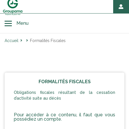
Toggle navigation
Menu
Accueil
Formalités Fiscales
Accueil
Avant décès
FORMALITÉS FISCALES
Au moment du décès
Obligations fiscales résultant de la cessation
d’activité suite au décès
Hommage et démarches après décès
Pour accéder à ce contenu, il faut que vous
possédiez un compte.